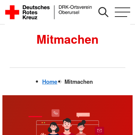
Zum
Inhalt
springen
Mitmachen
Home
Mitmachen