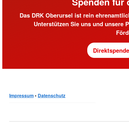
Spenden für 
Das DRK Oberursel ist rein ehrenamtlich
Unterstützen Sie uns und unsere P
Förd
Direktspend
Impressum
•
Datenschutz