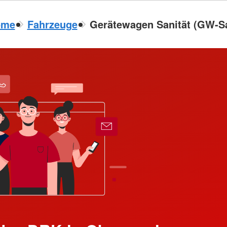
ome
Fahrzeuge
Gerätewagen Sanität (GW-S